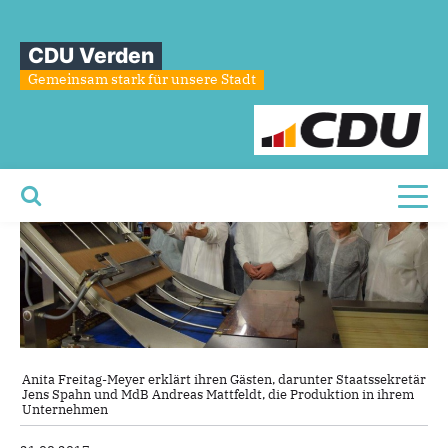
Sie sind hier
»
„Kekse müssen doch lecker sein"
CDU Verden
„Kekse
müssen
doch
lecker
sein"
Gemeinsam stark für unsere Stadt
Toggl
Anita Freitag-Meyer erklärt ihren Gästen, darunter Staatssekretär
Jens Spahn und MdB Andreas Mattfeldt, die Produktion in ihrem
Unternehmen