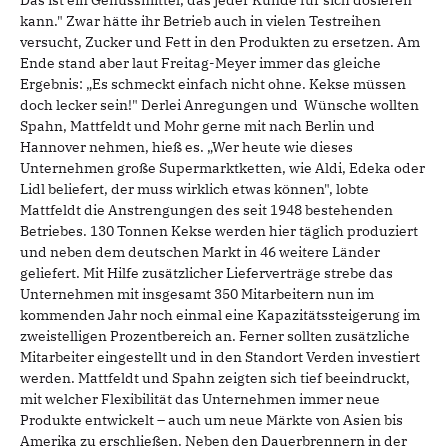
Das ist ein Genussmittel, das jeder Kunde für sich dosieren
kann." Zwar hätte ihr Betrieb auch in vielen Testreihen
versucht, Zucker und Fett in den Produkten zu ersetzen. Am
Ende stand aber laut Freitag-Meyer immer das gleiche
Ergebnis: „Es schmeckt einfach nicht ohne. Kekse müssen
doch lecker sein!" Derlei Anregungen und Wünsche wollten
Spahn, Mattfeldt und Mohr gerne mit nach Berlin und
Hannover nehmen, hieß es. „Wer heute wie dieses
Unternehmen große Supermarktketten, wie Aldi, Edeka oder
Lidl beliefert, der muss wirklich etwas können", lobte
Mattfeldt die Anstrengungen des seit 1948 bestehenden
Betriebes. 130 Tonnen Kekse werden hier täglich produziert
und neben dem deutschen Markt in 46 weitere Länder
geliefert. Mit Hilfe zusätzlicher Lieferverträge strebe das
Unternehmen mit insgesamt 350 Mitarbeitern nun im
kommenden Jahr noch einmal eine Kapazitätssteigerung im
zweistelligen Prozentbereich an. Ferner sollten zusätzliche
Mitarbeiter eingestellt und in den Standort Verden investiert
werden. Mattfeldt und Spahn zeigten sich tief beeindruckt,
mit welcher Flexibilität das Unternehmen immer neue
Produkte entwickelt – auch um neue Märkte von Asien bis
Amerika zu erschließen. Neben den Dauerbrennern in der