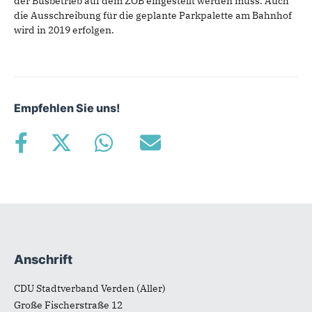
der Busbetrieb auf dem ZOB eingestellt werden muss. Auch
die Ausschreibung für die geplante Parkpalette am Bahnhof
wird in 2019 erfolgen.
Empfehlen Sie uns!
Anschrift
Fußbereich
CDU Stadtverband Verden (Aller)
Große Fischerstraße 12