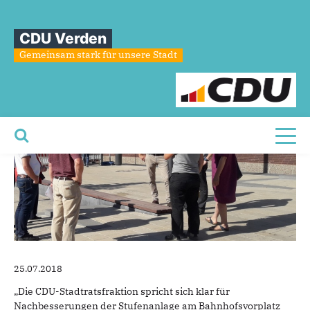
Sie sind hier
»
CDU unterstützt FDP-Kritik
CDU Verden
CDU
unterstützt
FDP-Kritik
Gemeinsam stark für unsere Stadt
Toggl
25.07.2018
„Die CDU-Stadtratsfraktion spricht sich klar für
Nachbesserungen der Stufenanlage am Bahnhofsvorplatz