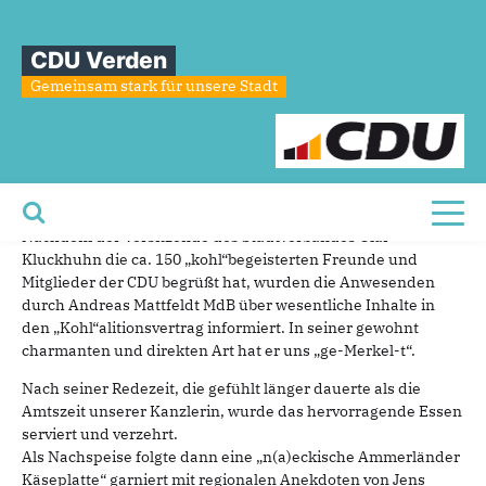
Sie sind hier
»
Vorabendlicher Aschermittwoch
CDU Verden
Vorabendlicher
Aschermittwoch
Gemeinsam stark für unsere Stadt
26.02.2018
Toller „Kohl“, sehr aufmerksame Bedienung, super
Atmosphäre!
Toggl
Nachdem der Vorsitzende des Stadtverbandes Olaf
Kluckhuhn die ca. 150 „kohl“begeisterten Freunde und
Mitglieder der CDU begrüßt hat, wurden die Anwesenden
durch Andreas Mattfeldt MdB über wesentliche Inhalte in
den „Kohl“alitionsvertrag informiert. In seiner gewohnt
charmanten und direkten Art hat er uns „ge-Merkel-t“.
Nach seiner Redezeit, die gefühlt länger dauerte als die
Amtszeit unserer Kanzlerin, wurde das hervorragende Essen
serviert und verzehrt.
Als Nachspeise folgte dann eine „n(a)eckische Ammerländer
Käseplatte“ garniert mit regionalen Anekdoten von Jens