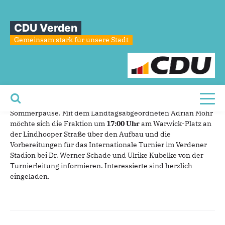
Sie sind hier
»
CDU startet durch
CDU Verden
CDU
startet
durch
Gemeinsam stark für unsere Stadt
29.07.2017
Unter dem Motto „Fraktion vor Ort" treffen sich die
christdemokratischen Ratsmitglieder am Montag, den
31.
Juli
, zu ihrer ersten Zusammenkunft nach der
Toggl
Sommerpause. Mit dem Landtagsabgeordneten Adrian Mohr
möchte sich die Fraktion um
17:00 Uhr
am Warwick-Platz an
der Lindhooper Straße über den Aufbau und die
Vorbereitungen für das Internationale Turnier im Verdener
Stadion bei Dr. Werner Schade und Ulrike Kubelke von der
Turnierleitung informieren. Interessierte sind herzlich
eingeladen.