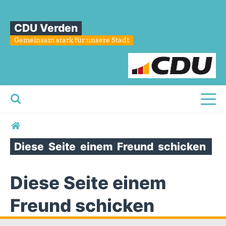
CDU Verden
Gemeinsam stark für unsere Stadt
Toggl
Sie sind hier
Diese
Seite
einem
Freund
schicken
Diese Seite einem
Freund schicken