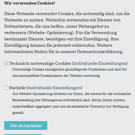
Wir verwenden Cookies!
Seite versenden
Diese Webseite verwendet Cookies, die notwendig sind, um die
Webseite zu nutzen. Weiterhin verwenden wir Dienste von
Vielen Dank, dass Sie die Inhalte unserer Homepage
Drittanbietern, die uns helfen, unser Webangebot zu
weiterempfehlen.
verbessern (Website-Optimierung). Für die Verwendung
bestimmter Dienste, benötigen wir Ihre Einwilligung. Ihre
Anmerkung: Ihre E-Mail-Adresse wird benötigt um die
Einwilligung können Sie jederzeit widerrufen. Weitere
Personen, denen Sie die Seite weiterempfehlen, zu
Informationen finden Sie in unserer Datenschutzerklärung.
informieren, von wem die Empfehlung kommt, und dass es
kein Spam ist.
Technisch notwendige Cookies (
Individuelle Einstellungen
)
Notwendige Cookies ermöglichen grundlegende Funktionen und sind für
Das mit * gekennzeichnete Feld ist ein Pflichtfeld.
das einwandfreie Funktionieren der Website notwendig.
Eigene E-Mail-Adresse
*
Statistik (
Individuelle Einstellungen
)
Zur Website-Optimierung erheben wir Daten, die bereits für die technische
Bereitstellung des Webangebots erforderlich sind. Solche Daten werden
Eigener Name
*
ausschließlich aggregiert und uns als statistische Übersicht zur Verfügung
gestellt.
Senden an
*